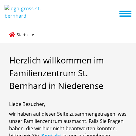
ilienzentrum
Unser Team
Elterninfo
Schließtage
Kita-ABC
Buchungszeiten / Öffnungszeiten
Startseite
Herzlich
willkommen
im
Familienzentrum
St.
Bernhard
in
Niederense
Liebe Besucher,
wir haben auf dieser Seite zusammengetragen, was
unser Familienzentrum ausmacht. Falls Sie Fragen
haben, die wir hier nicht beantworten konnten,
bitten wir Sie,
Kontakt
zu uns aufzunehmen.