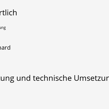
tlich
ung
hard
tung
und
technische
Umsetzu