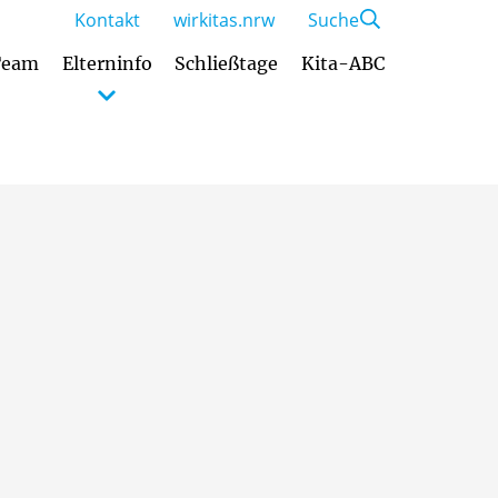
Kontakt
wirkitas.nrw
Suche
Team
Elterninfo
Schließtage
Kita-ABC
gszeiten / Öffnungszeiten