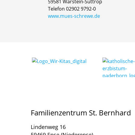
59581 Warstein-Suttrop
Telefon 02902 9792-0
www.mues-schrewe.de
Familienzentrum St. Bernhard
Lindenweg 16
59469 Ense (Niederense)