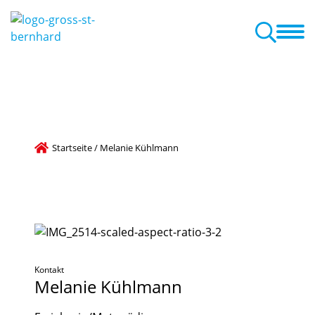
ilienzentrum
Unser Team
Elterninfo
Schließtage
Kita-ABC
Buchungszeiten / Öffnungszeiten
Startseite
/
Melanie Kühlmann
Kontakt
Melanie
Kühlmann