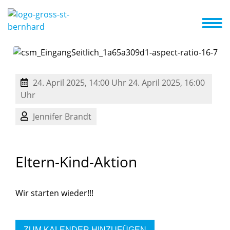
ilienzentrum
Unser Team
Elterninfo
Schließtage
Kita-ABC
Buchungszeiten / Öffnungszeiten
24. April 2025, 14:00 Uhr
24. April 2025, 16:00
Uhr
Jennifer Brandt
Eltern-Kind-Aktion
Wir starten wieder!!!
ZUM KALENDER HINZUFÜGEN